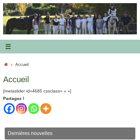
Passer
au
contenu
Accueil
Accueil
Accueil
[metaslider id=4685 cssclass= » »]
Partagez !
Dernières nouvelles