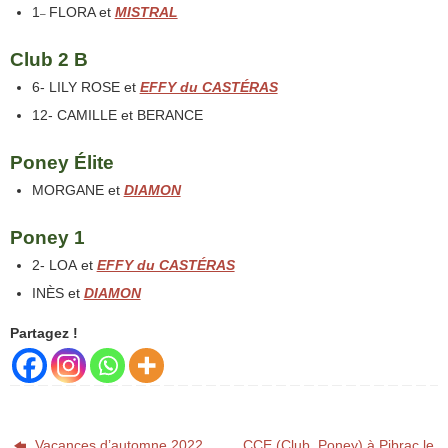
1
FLORA et
MISTRAL
–
Club 2 B
6- LILY ROSE et
EFFY du CASTÉRAS
12- CAMILLE et BERANCE
Poney Élite
MORGANE et
DIAMON
Poney 1
2- LOA et
EFFY du CASTÉRAS
INÈS et
DIAMON
Partagez !
Vacances d’automne 2022
CCE (Club, Poney) à Pibrac le