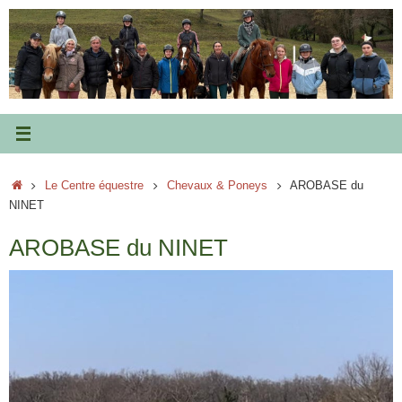
Passer
au
contenu
Accueil
Le Centre équestre
Chevaux & Poneys
AROBASE du
NINET
AROBASE du NINET