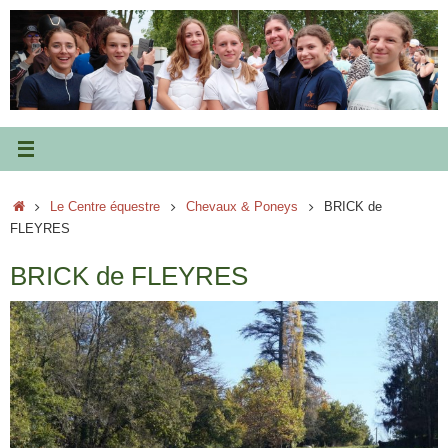
Passer
au
contenu
Accueil
Le Centre équestre
Chevaux & Poneys
BRICK de
FLEYRES
BRICK de FLEYRES