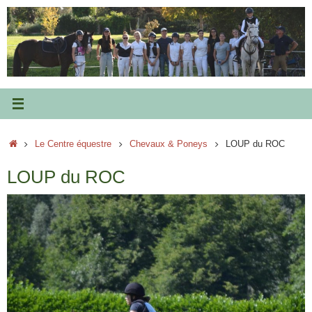
Passer
au
contenu
Accueil
Le Centre équestre
Chevaux & Poneys
LOUP du ROC
LOUP du ROC