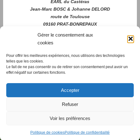
EARL du Castéras
Jean-Marc BOSC & Johanne DELORD
route de Toulouse
09160 PRAT-BONREPAUX
06 70 51 46 79
Gérer le consentement aux
cookies
Pour offrir les meilleures expériences, nous utilisons des technologies
Nous
telles que les cookies.
contacter
Le fait de ne pas consentir ou de retirer son consentement peut avoir un
effet négatif sur certaines fonctions.
Accepter
cdscWeb
- 2019-2026
Refuser
Création et Gestion de Sites sous WordPress
Voir les préférences
Politique de cookies
Politique de confidentialité
Fièrement propulsé par
Tempera
&
WordPress.