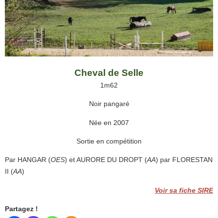
Cheval de Selle
1m62
Noir pangaré
Née en 2007
Sortie en compétition
Par HANGAR (
OES
) et AURORE DU DROPT (
AA
) par FLORESTAN
II (
AA
)
Voir sa fiche SIRE
Partagez !