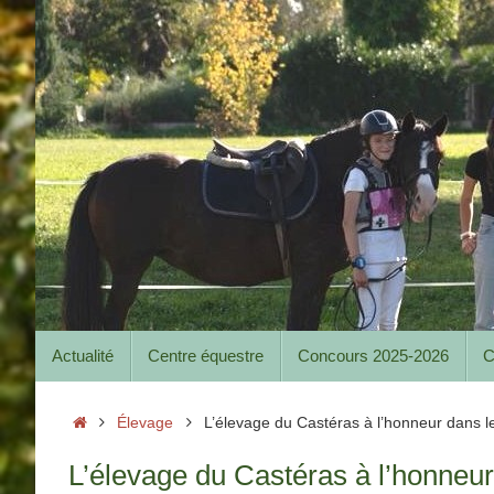
Passer
au
contenu
Passer
Actualité
Centre équestre
Concours 2025-2026
C
au
contenu
Accueil
Élevage
L’élevage du Castéras à l’honneur dans l
L’élevage du Castéras à l’honneu