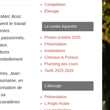
Compétition
Élevage
n-Marc Bosc
vent le travail
Le centre équestre
nnies.
Photos octobre 2025
 passionnés,
Présentation
paux,
Installations
 bons
Chevaux & Poneys
entiellement
Planning des cours
Tarifs 2025-2026
ères, Jean-
 humaine, en
L’élevage
orisation de
 sa
Présentation
 cavalières
L’Anglo-Arabe