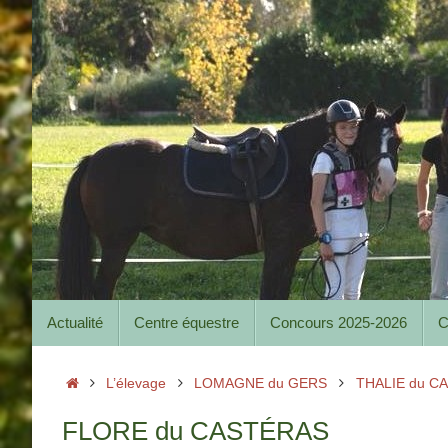
Passer
au
contenu
Passer
Actualité
Centre équestre
Concours 2025-2026
C
au
contenu
Accueil
L’élevage
LOMAGNE du GERS
THALIE du C
FLORE du CASTÉRAS