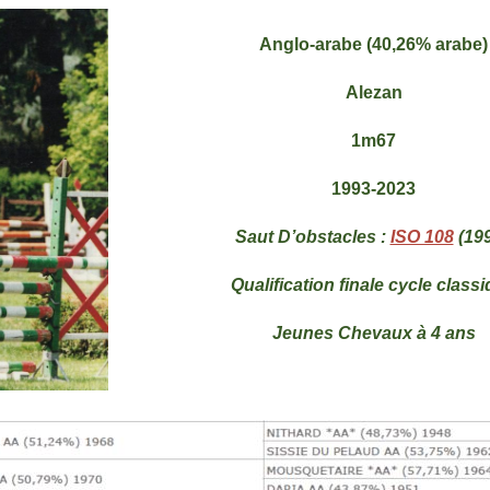
Anglo-arabe (40,26% arabe)
Alezan
1m67
1993-2023
Saut D’obstacles :
ISO 108
(199
Qualification finale cycle class
Jeunes C
hevaux
à 4 ans