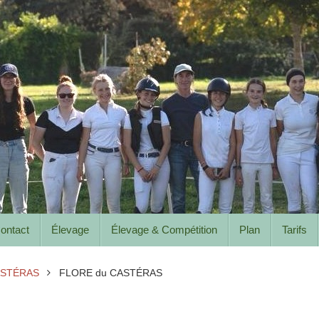
ontact
Élevage
Élevage & Compétition
Plan
Tarifs
ASTÉRAS
FLORE du CASTÉRAS