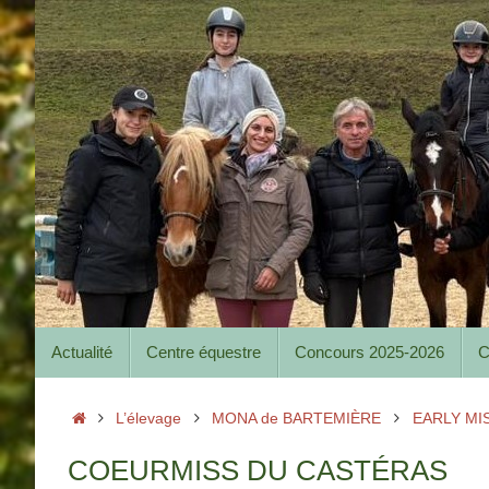
Passer
au
contenu
Passer
Actualité
Centre équestre
Concours 2025-2026
C
au
contenu
Accueil
L’élevage
MONA de BARTEMIÈRE
EARLY MI
COEURMISS DU CASTÉRAS