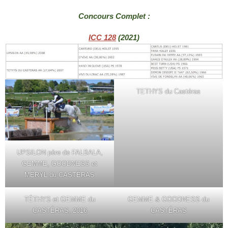
Concours Complet :
ICC 128
(2021)
TETHYS du Castéras
UPSILON père de FALBALA,
GEMME, GOODNESS et
MÉRYL du CASTÉRAS
TÉTHYS et GEMME du
GEMME & GOODNESS du
CASTÉRAS, 2016
CASTÉRAS