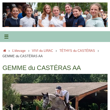
Passer
au
contenu
Accueil
L’élevage
VIVI du LIRAC
TÉTHYS du CASTÉRAS
GEMME du CASTÉRAS AA
GEMME du CASTÉRAS AA