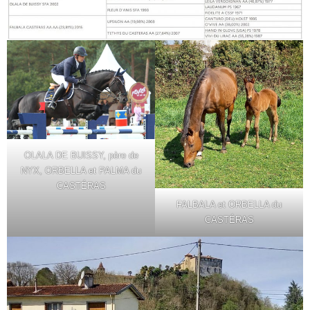
OLALA DE BUISSY, père de
NYX, ORBELLA et PALMA du
CASTÉRAS
FALBALA et ORBELLA du
CASTÉRAS