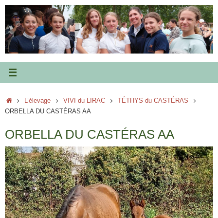
Passer
au
contenu
Accueil
L’élevage
VIVI du LIRAC
TÉTHYS du CASTÉRAS
ORBELLA DU CASTÉRAS AA
ORBELLA DU CASTÉRAS AA