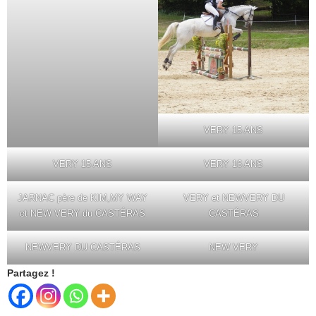
VERY 15 ANS
VERY 15 ANS
VERY 16 ANS
JARNAC père de KIM,MY WAY
VERY et NEWVERY DU
et NEW VERY du CASTÉRAS
CASTÉRAS
NEWVERY DU CASTÉRAS
NEW VERY
Partagez !