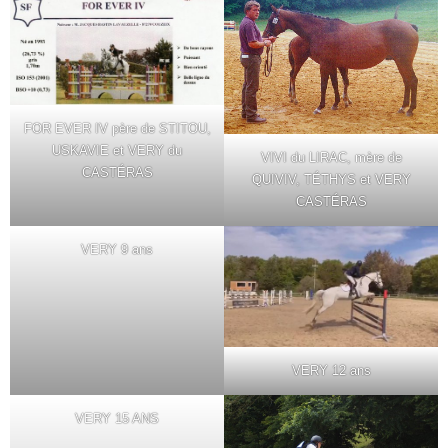
FOR EVER IV père de STITOU,
USKAVIE et VERY du
VIVI du LIRAC, mère de
CASTÉRAS
QUIVIV, TÉTHYS et VERY
CASTÉRAS
VERY 9 ans
VERY 12 ans
VERY 15 ANS