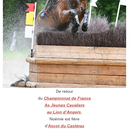
De retour
du
Championnat de France
As Jeunes Cavaliers
au Lion d’Angers
,
Noémie est fière
d’
Ascot du Castéras