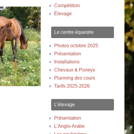
Compétition
Élevage
Le centre équestre
Photos octobre 2025
Présentation
Installations
Chevaux & Poneys
Planning des cours
Tarifs 2025-2026
L’élevage
Présentation
L’Anglo-Arabe