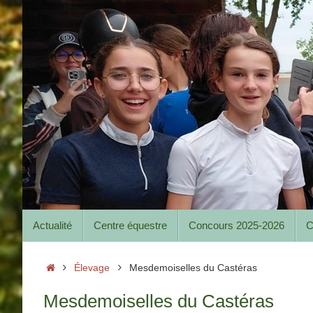
Passer
au
contenu
Passer
Actualité
Centre équestre
Concours 2025-2026
C
au
contenu
Accueil
Élevage
Mesdemoiselles du Castéras
Mesdemoiselles du Castéras