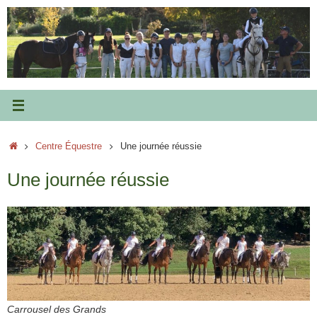
Passer
au
contenu
Accueil
Centre Équestre
Une journée réussie
Une journée réussie
Carrousel des Grands