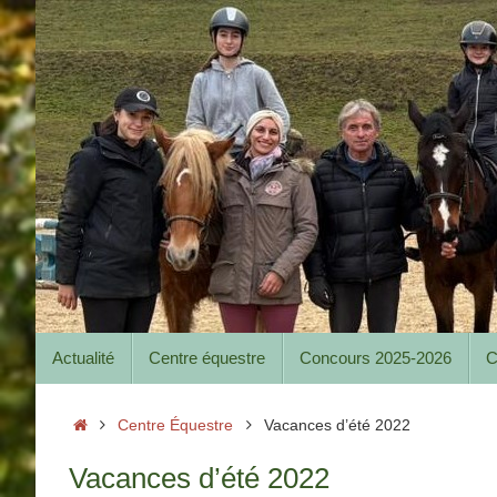
Passer
au
contenu
Passer
Actualité
Centre équestre
Concours 2025-2026
C
au
contenu
Accueil
Centre Équestre
Vacances d’été 2022
Vacances d’été 2022