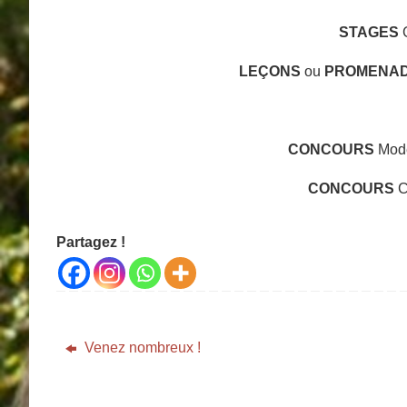
STAGES
G
LEÇONS
ou
PROMENA
CONCOURS
Modè
CONCOURS
C
Partagez !
Venez nombreux !