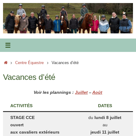
Passer
au
contenu
Accueil
Centre Équestre
Vacances d’été
Vacances d’été
Voir les plannings :
Juillet
–
Août
ACTIVITÉS
DATES
STAGE CCE
du
lundi 8
juillet
ouvert
au
aux cavaliers extérieurs
jeudi 11 juillet