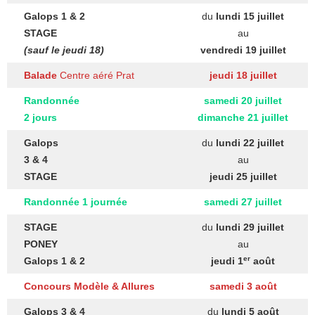
Galops 1 & 2
du
lundi 15
juillet
STAGE
au
(sauf le jeudi 18)
vendredi 19 juillet
Balade
Centre aéré Prat
jeudi 18 juillet
Randonnée
samedi 20 juillet
2 jours
dimanche 21 juillet
Galops
du
lundi 22
juillet
3 & 4
au
STAGE
jeudi 25 juillet
Randonnée
1 journée
samedi 27 juillet
STAGE
du
lundi 29
juillet
PONEY
au
er
Galops 1 & 2
jeudi 1
août
Concours Modèle & Allures
samedi 3 août
Galops 3 & 4
du
lundi 5 août