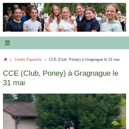
Passer
au
contenu
Accueil
Centre Équestre
CCE (Club, Poney) à Gragnague le 31 mai
CCE (Club, Poney) à Gragnague le
31 mai