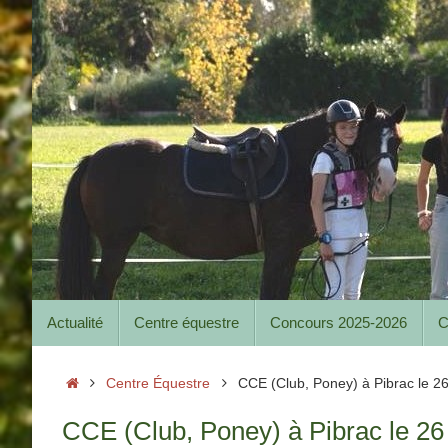
Passer
au
contenu
Passer
Actualité
Centre équestre
Concours 2025-2026
C
au
contenu
Accueil
Centre Équestre
CCE (Club, Poney) à Pibrac le 26 
CCE (Club, Poney) à Pibrac le 26 