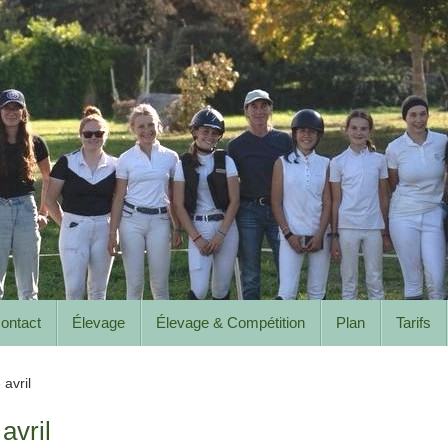
ontact
Élevage
Élevage & Compétition
Plan
Tarifs
avril
avril