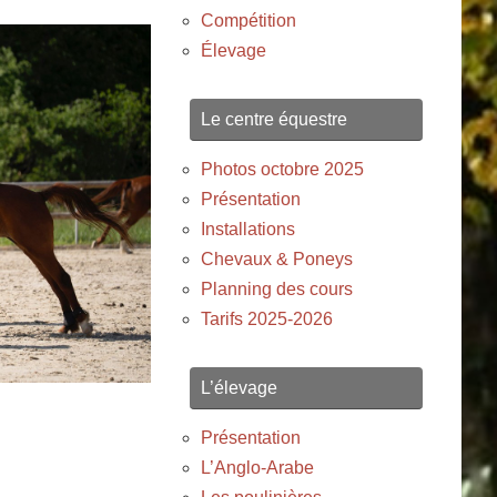
Compétition
Élevage
Le centre équestre
Photos octobre 2025
Présentation
Installations
Chevaux & Poneys
Planning des cours
Tarifs 2025-2026
L’élevage
Présentation
L’Anglo-Arabe