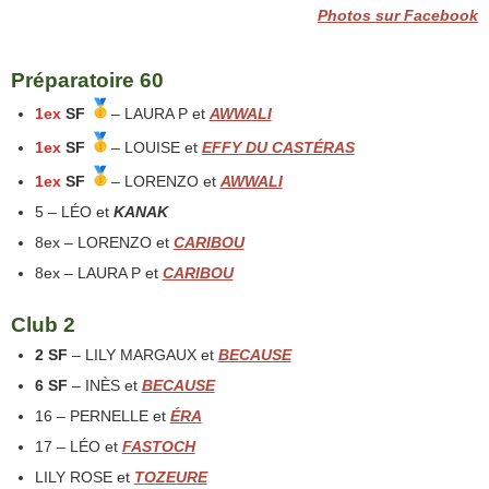
Photos sur Facebook
Préparatoire 60
1ex
SF
– LAURA P et
AWWALI
1ex
SF
– LOUISE et
EFFY DU CASTÉRAS
1ex
SF
– LORENZO et
AWWALI
5 – LÉO et
KANAK
8ex – LORENZO et
CARIBOU
8ex – LAURA P et
CARIBOU
Club 2
2
SF
– LILY MARGAUX et
BECAUSE
6 SF
– INÈS et
BECAUSE
16 – PERNELLE et
ÉRA
17 – LÉO et
FASTOCH
LILY ROSE et
TOZEURE