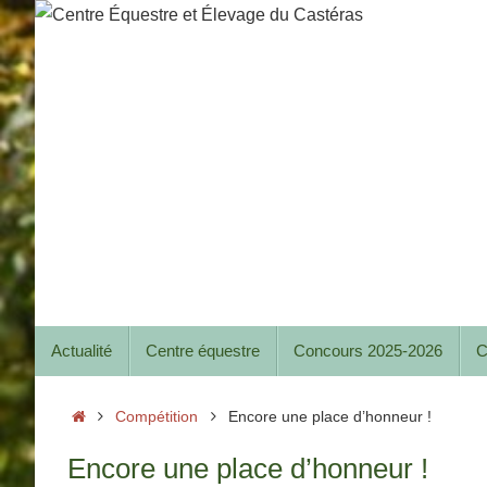
Passer
au
contenu
Passer
Actualité
Centre équestre
Concours 2025-2026
C
au
contenu
Accueil
Compétition
Encore une place d’honneur !
Encore une place d’honneur !