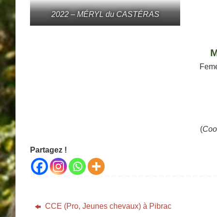
2022 – MÉRYL du CASTÉRAS
M
Femel
(
Coo
Partagez !
CCE (Pro, Jeunes chevaux) à Pibrac