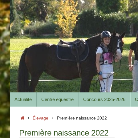
Passer
au
contenu
Passer
Actualité
Centre équestre
Concours 2025-2026
C
au
contenu
Accueil
Élevage
Première naissance 2022
Première naissance 2022