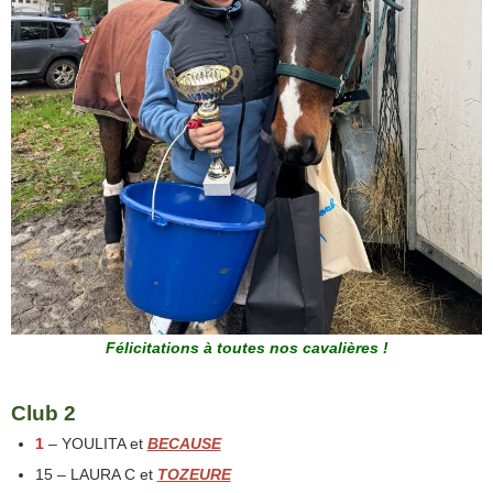
Félicitations à toutes nos cavalières !
Club 2
1
– YOULITA et
BECAUSE
15 – LAURA C et
TOZEURE